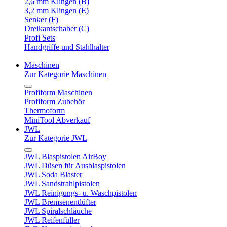
2,6 mm Klingen (B)
3,2 mm Klingen (E)
Senker (F)
Dreikantschaber (C)
Profi Sets
Handgriffe und Stahlhalter
Maschinen
Zur Kategorie Maschinen
Profiform Maschinen
Profiform Zubehör
Thermoform
MiniTool Abverkauf
JWL
Zur Kategorie JWL
JWL Blaspistolen AirBoy
JWL Düsen für Ausblaspistolen
JWL Soda Blaster
JWL Sandstrahlpistolen
JWL Reinigungs- u. Waschpistolen
JWL Bremsenentlüfter
JWL Spiralschläuche
JWL Reifenfüller