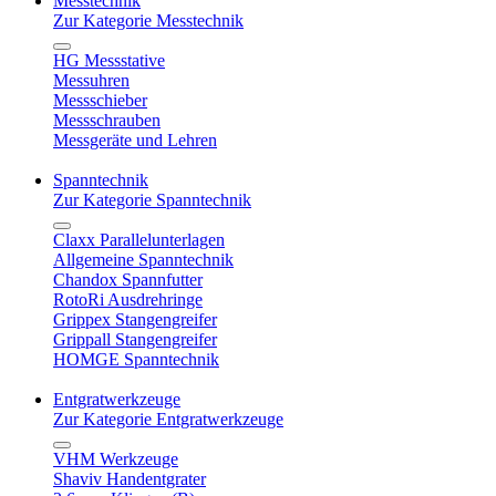
Messtechnik
Zur Kategorie Messtechnik
HG Messstative
Messuhren
Messschieber
Messschrauben
Messgeräte und Lehren
Spanntechnik
Zur Kategorie Spanntechnik
Claxx Parallelunterlagen
Allgemeine Spanntechnik
Chandox Spannfutter
RotoRi Ausdrehringe
Grippex Stangengreifer
Grippall Stangengreifer
HOMGE Spanntechnik
Entgratwerkzeuge
Zur Kategorie Entgratwerkzeuge
VHM Werkzeuge
Shaviv Handentgrater