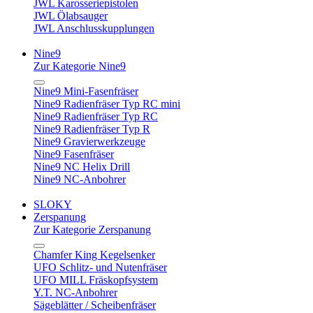
JWL Karosseriepistolen
JWL Ölabsauger
JWL Anschlusskupplungen
Nine9
Zur Kategorie Nine9
Nine9 Mini-Fasenfräser
Nine9 Radienfräser Typ RC mini
Nine9 Radienfräser Typ RC
Nine9 Radienfräser Typ R
Nine9 Gravierwerkzeuge
Nine9 Fasenfräser
Nine9 NC Helix Drill
Nine9 NC-Anbohrer
SLOKY
Zerspanung
Zur Kategorie Zerspanung
Chamfer King Kegelsenker
UFO Schlitz- und Nutenfräser
UFO MILL Fräskopfsystem
Y.T. NC-Anbohrer
Sägeblätter / Scheibenfräser