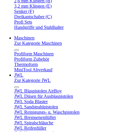
2,6 mm Klingen (B)
3,2 mm Klingen (E)
Senker (F)
Dreikantschaber (C)
Profi Sets
Handgriffe und Stahlhalter
Maschinen
Zur Kategorie Maschinen
Profiform Maschinen
Profiform Zubehör
Thermoform
MiniTool Abverkauf
JWL
Zur Kategorie JWL
JWL Blaspistolen AirBoy
JWL Düsen für Ausblaspistolen
JWL Soda Blaster
JWL Sandstrahlpistolen
JWL Reinigungs- u. Waschpistolen
JWL Bremsenentlüfter
JWL Spiralschläuche
JWL Reifenfüller