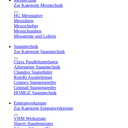
Messtechnik
Zur Kategorie Messtechnik
HG Messstative
Messuhren
Messschieber
Messschrauben
Messgeräte und Lehren
Spanntechnik
Zur Kategorie Spanntechnik
Claxx Parallelunterlagen
Allgemeine Spanntechnik
Chandox Spannfutter
RotoRi Ausdrehringe
Grippex Stangengreifer
Grippall Stangengreifer
HOMGE Spanntechnik
Entgratwerkzeuge
Zur Kategorie Entgratwerkzeuge
VHM Werkzeuge
Shaviv Handentgrater