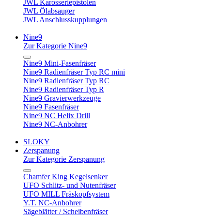
JWL Karosseriepistolen
JWL Ölabsauger
JWL Anschlusskupplungen
Nine9
Zur Kategorie Nine9
Nine9 Mini-Fasenfräser
Nine9 Radienfräser Typ RC mini
Nine9 Radienfräser Typ RC
Nine9 Radienfräser Typ R
Nine9 Gravierwerkzeuge
Nine9 Fasenfräser
Nine9 NC Helix Drill
Nine9 NC-Anbohrer
SLOKY
Zerspanung
Zur Kategorie Zerspanung
Chamfer King Kegelsenker
UFO Schlitz- und Nutenfräser
UFO MILL Fräskopfsystem
Y.T. NC-Anbohrer
Sägeblätter / Scheibenfräser